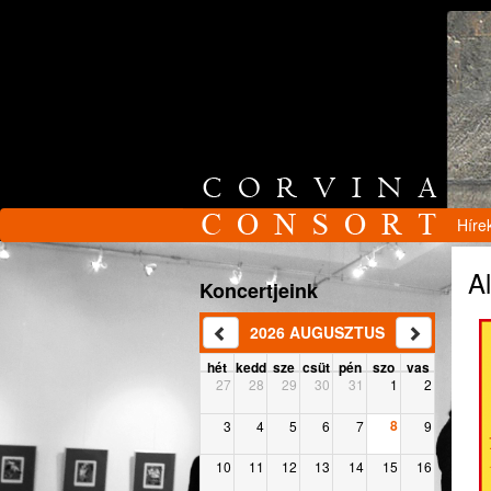
Híre
A
Koncertjeink
2026 AUGUSZTUS
hét
kedd
sze
csüt
pén
szo
vas
27
28
29
30
31
1
2
8
3
4
5
6
7
9
10
11
12
13
14
15
16