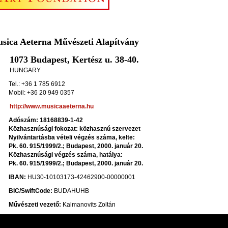
sica Aeterna Művészeti Alapítvány
1073 Budapest, Kertész u. 38-40.
HUNGARY
Tel.: +36 1 785 6912
Mobil: +36 20 949 0357
http://​www.musicaaeterna.hu
Adószám:
18168839-1-42
Közhasznúsági fokozat:
közhasznú szervezet
Nyilvántartásba vételi végzés száma, kelte:
Pk. 60. 915/1999/2.; Budapest, 2000. január 20.
Közhasznúsági végzés száma, hatálya:
Pk. 60. 915/1999/2.; Budapest, 2000. január 20.
IBAN:
HU30-10103173-42462900-00000001
BIC/SwiftCode:
BUDAHUHB
Művészeti vezető:
Kalmanovits Zoltán