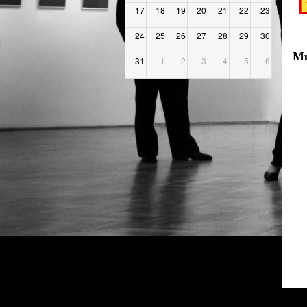
17
18
19
20
21
22
23
24
25
26
27
28
29
30
Mu
31
1
2
3
4
5
6