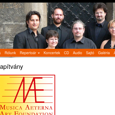
k
Rólunk
Repertoár
Koncertek
CD
Audio
Sajtó
Galéria
lapítvány